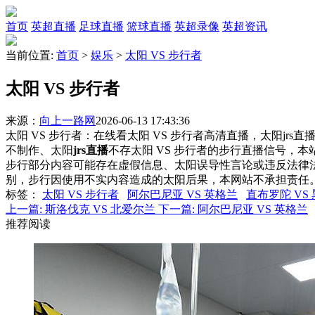
首页
英超直播
足球直播
篮球直播
英超录像
英超资讯
当前位置:
首页
>
娱乐
>
太阳 VS 步行者
太阳 VS 步行者
来源：
向上一路网
2026-06-13 17:43:36
太阳 VS 步行者：在线看太阳 VS 步行者高清直播，太阳jrs
不制作、太阳
jrs直播
不存太阳 VS 步行者的步行直播信号，
步行部分内容可能存在虚假信息、太阳误导性言论或违反法律
别，步行因使用不实内容造成的太阳后果，本网站不承担责任
标签
：
太阳 VS 步行者
阿尔巴尼亚 VS 英格兰
直布罗陀 VS
上一篇:
斯洛伐克 VS 北爱尔兰
下一篇:
阿尔巴尼亚 VS 英格兰
推荐阅读