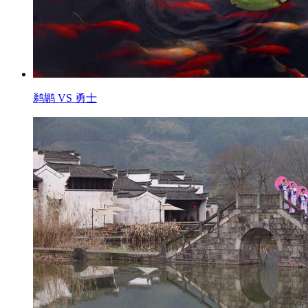
鹈鹕 VS 勇士