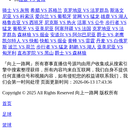
骑士 VS 灰熊
希腊 VS 苏格兰
克罗地亚 VS 法罗群岛
斯洛文
尼亚 VS 科索沃
爱尔兰 VS 葡萄牙
篮网 VS 猛龙
雄鹿 VS 湖人
格鲁吉亚 VS 西班牙
尼克斯 VS 热火
活塞 VS 公牛
步行者 VS
猛龙
葡萄牙 VS 亚美尼亚
阿塞拜疆 VS 法国
克罗地亚 VS 法
罗群岛
森林狼 VS 掘金
安道尔 VS 阿尔巴尼亚
爵士 VS 老鹰
凯尔特人 VS 快船
快船 VS 掘金
黄蜂 VS 雷霆
丹麦 VS 白俄罗
斯
波兰 VS 荷兰
步行者 VS 猛龙
鹈鹕 VS 湖人
亚美尼亚 VS
匈牙利
直布罗陀 VS 黑山
爵士 VS 森林狼
『向上一路网』所有赛事直播信号源均由用户收集或从搜索引
擎中搜索整理获得，所有内容均来自互联网，我们自身不提供
任何直播信号和视频内容，如有侵犯您的权益请联系我们，我
们会第一时间处理 页面更新时间：2026-06-13 17:43:36
Copyright © 2025 All Rights Reserved 向上一路网 版权所有
首页
足球
篮球