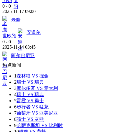
NBA
0
-
0
2025-11-17 09:00
老鹰
安道尔
世欧预
0
-
0
2025-11-14 03:45
阿尔巴尼亚
热点新闻
1
森林狼 VS 掘金
2
瑞士 VS 瑞典
3
摩尔多瓦 VS 意大利
4
瑞士 VS 瑞典
5
雷霆 VS 勇士
6
步行者 VS 猛龙
7
葡萄牙 VS 亚美尼亚
8
骑士 VS 灰熊
9
哈萨克斯坦 VS 比利时
10
雄鹿 VS 黄蜂