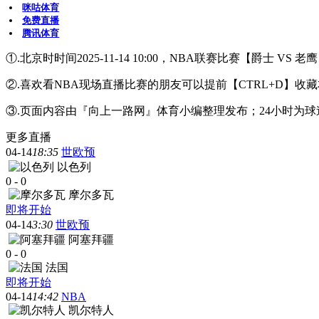
咪咕体育
免费直播
腾讯体育
①.北京时时间2025-11-14 10:00，NBA联赛比赛【爵士 V
②.喜欢看NBA现场直播比赛的朋友可以提前【CTRL+D
③.页面内容由『向上一路网』体育小编整理发布；24小时为
更多直播
04-14
18:35
世欧预
以色列
0
-
0
摩尔多瓦
即将开始
04-14
3:30
世欧预
阿塞拜疆
0
-
0
法国
即将开始
04-14
14:42
NBA
凯尔特人