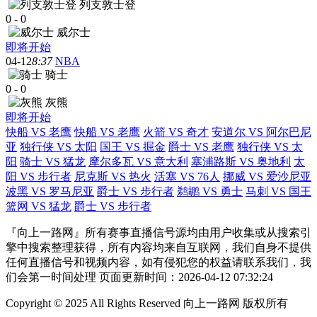
列支敦士登
0
-
0
威尔士
即将开始
04-12
8:37
NBA
骑士
0
-
0
灰熊
即将开始
快船 VS 老鹰
快船 VS 老鹰
火箭 VS 奇才
安道尔 VS 阿尔巴尼
亚
独行侠 VS 太阳
国王 VS 掘金
爵士 VS 老鹰
独行侠 VS 太
阳
骑士 VS 猛龙
摩尔多瓦 VS 意大利
塞浦路斯 VS 奥地利
太
阳 VS 步行者
尼克斯 VS 热火
活塞 VS 76人
挪威 VS 爱沙尼亚
波黑 VS 罗马尼亚
爵士 VS 步行者
鹈鹕 VS 勇士
马刺 VS 国王
篮网 VS 猛龙
爵士 VS 步行者
『向上一路网』所有赛事直播信号源均由用户收集或从搜索引
擎中搜索整理获得，所有内容均来自互联网，我们自身不提供
任何直播信号和视频内容，如有侵犯您的权益请联系我们，我
们会第一时间处理 页面更新时间：2026-04-12 07:32:24
Copyright © 2025 All Rights Reserved 向上一路网 版权所有