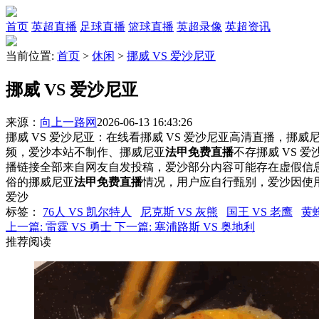
首页
英超直播
足球直播
篮球直播
英超录像
英超资讯
当前位置:
首页
>
休闲
>
挪威 VS 爱沙尼亚
挪威 VS 爱沙尼亚
来源：
向上一路网
2026-06-13 16:43:26
挪威 VS 爱沙尼亚：在线看挪威 VS 爱沙尼亚高清直播，挪威尼
频，爱沙本站不制作、挪威尼亚
法甲免费直播
不存挪威 VS 
播链接全部来自网友自发投稿，爱沙部分内容可能存在虚假信
俗的挪威尼亚
法甲免费直播
情况，用户应自行甄别，爱沙因使
爱沙
标签
：
76人 VS 凯尔特人
尼克斯 VS 灰熊
国王 VS 老鹰
黄蜂
上一篇:
雷霆 VS 勇士
下一篇:
塞浦路斯 VS 奥地利
推荐阅读