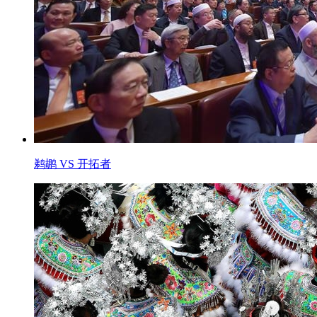
鹈鹕 VS 开拓者