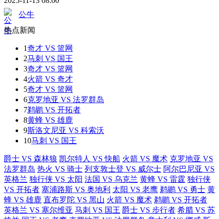
2025-11-13 08:00
公牛
热点新闻
1
奇才 VS 篮网
2
马刺 VS 国王
3
奇才 VS 篮网
4
火箭 VS 奇才
5
奇才 VS 篮网
6
克罗地亚 VS 法罗群岛
7
鹈鹕 VS 开拓者
8
黄蜂 VS 雄鹿
9
斯洛文尼亚 VS 科索沃
10
马刺 VS 国王
爵士 VS 森林狼
凯尔特人 VS 快船
火箭 VS 魔术
克罗地亚 VS
法罗群岛
热火 VS 骑士
列支敦士登 VS 威尔士
阿尔巴尼亚 VS
英格兰
独行侠 VS 太阳
法国 VS 乌克兰
黄蜂 VS 雷霆
独行侠
VS 开拓者
塞浦路斯 VS 奥地利
太阳 VS 老鹰
鹈鹕 VS 勇士
黄
蜂 VS 雄鹿
直布罗陀 VS 黑山
火箭 VS 魔术
鹈鹕 VS 开拓者
英格兰 VS 塞尔维亚
马刺 VS 国王
爵士 VS 步行者
希腊 VS 苏