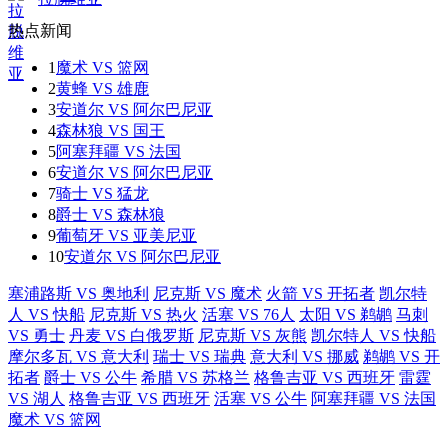
热点新闻
1
魔术 VS 篮网
2
黄蜂 VS 雄鹿
3
安道尔 VS 阿尔巴尼亚
4
森林狼 VS 国王
5
阿塞拜疆 VS 法国
6
安道尔 VS 阿尔巴尼亚
7
骑士 VS 猛龙
8
爵士 VS 森林狼
9
葡萄牙 VS 亚美尼亚
10
安道尔 VS 阿尔巴尼亚
塞浦路斯 VS 奥地利
尼克斯 VS 魔术
火箭 VS 开拓者
凯尔特
人 VS 快船
尼克斯 VS 热火
活塞 VS 76人
太阳 VS 鹈鹕
马刺
VS 勇士
丹麦 VS 白俄罗斯
尼克斯 VS 灰熊
凯尔特人 VS 快船
摩尔多瓦 VS 意大利
瑞士 VS 瑞典
意大利 VS 挪威
鹈鹕 VS 开
拓者
爵士 VS 公牛
希腊 VS 苏格兰
格鲁吉亚 VS 西班牙
雷霆
VS 湖人
格鲁吉亚 VS 西班牙
活塞 VS 公牛
阿塞拜疆 VS 法国
魔术 VS 篮网