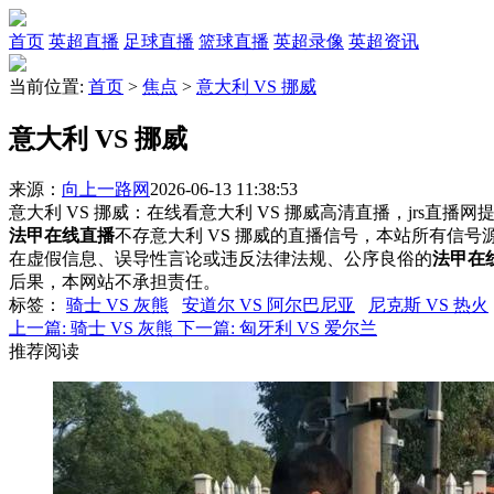
首页
英超直播
足球直播
篮球直播
英超录像
英超资讯
当前位置:
首页
>
焦点
>
意大利 VS 挪威
意大利 VS 挪威
来源：
向上一路网
2026-06-13 11:38:53
意大利 VS 挪威：在线看意大利 VS 挪威高清直播，jrs直播
法甲在线直播
不存意大利 VS 挪威的直播信号，本站所有信
在虚假信息、误导性言论或违反法律法规、公序良俗的
法甲在
后果，本网站不承担责任。
标签
：
骑士 VS 灰熊
安道尔 VS 阿尔巴尼亚
尼克斯 VS 热火
上一篇:
骑士 VS 灰熊
下一篇:
匈牙利 VS 爱尔兰
推荐阅读